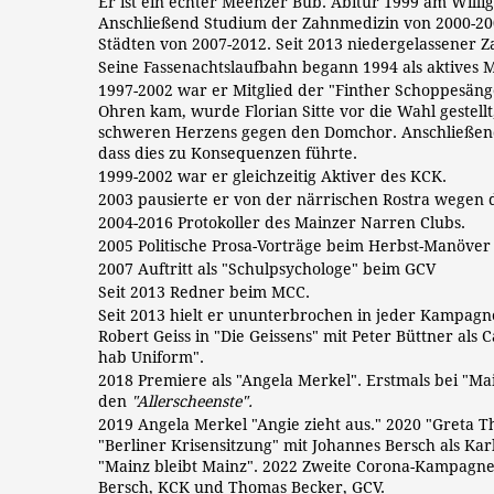
Er ist ein echter Meenzer Bub. Abitur 1999 am Will
Anschließend Studium der Zahnmedizin von 2000-200
Städten von 2007-2012. Seit 2013 niedergelassener Z
Seine Fassenachtslaufbahn begann 1994 als aktives 
1997-2002 war er Mitglied der "Finther Schoppesänge
Ohren kam, wurde Florian Sitte vor die Wahl gestel
schweren Herzens gegen den Domchor. Anschließend 
dass dies zu Konsequenzen führte.
1999-2002 war er gleichzeitig Aktiver des KCK.
2003 pausierte er von der närrischen Rostra wegen 
2004-2016 Protokoller des Mainzer Narren Clubs.
2005 Politische Prosa-Vorträge beim Herbst-Manöver
2007 Auftritt als "Schulpsychologe" beim GCV
Seit 2013 Redner beim MCC.
Seit 2013 hielt er ununterbrochen in jeder Kampagne
Robert Geiss in "Die Geissens" mit Peter Büttner als
hab Uniform".
2018 Premiere als "Angela Merkel". Erstmals bei "Mai
den
"Allerscheenste".
2019 Angela Merkel "Angie zieht aus." 2020 "Greta 
"Berliner Krisensitzung" mit Johannes Bersch als Ka
"Mainz bleibt Mainz". 2022 Zweite Corona-Kampagne: 
Bersch, KCK und Thomas Becker, GCV.