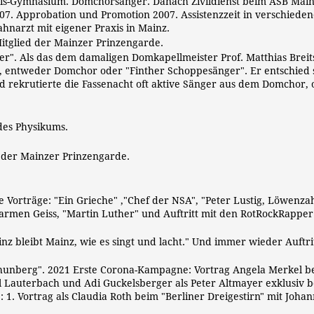
igis-Gymnasium. Domchorsänger. Danach Zivildienst beim ASB Main
7. Approbation und Promotion 2007. Assistenzzeit in verschiede
ahnarzt mit eigener Praxis in Mainz.
Mitglied der Mainzer Prinzengarde.
r". Als das dem damaligen Domkapellmeister Prof. Matthias Breit
lt, entweder Domchor oder "Finther Schoppesänger". Er entschied 
rekrutierte die Fassenacht oft aktive Sänger aus dem Domchor,
des Physikums.
 der Mainzer Prinzengarde.
 Vorträge: "Ein Grieche" ,"Chef der NSA", "Peter Lustig, Löwenza
 Carmen Geiss, "Martin Luther" und Auftritt mit den RotRockRapper
nz bleibt Mainz, wie es singt und lacht." Und immer wieder Auftrit
Thunberg". 2021 Erste Corona-Kampagne: Vortrag Angela Merkel b
rl Lauterbach und Adi Guckelsberger als Peter Altmayer exklusiv b
1. Vortrag als Claudia Roth beim "Berliner Dreigestirn" mit Joha