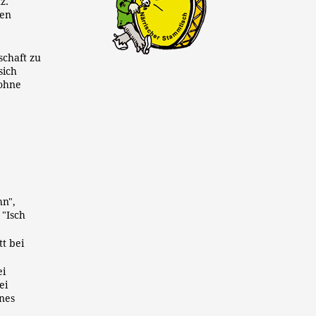
z.
nen
schaft zu
sich
 ohne
hn",
 "Isch
t bei
ei
ei
nnes